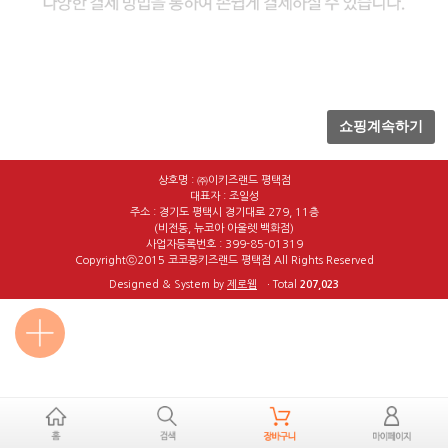
쇼핑계속하기
상호명 : ㈜이키즈랜드 평택점
대표자 : 조일성
주소 : 경기도 평택시 경기대로 279, 11층
(비전동, 뉴코아 아울렛 백화점)
사업자등록번호 : 399-85-01319
Copyrightⓒ2015 코코몽키즈랜드 평택점 All Rights Reserved
Designed & System by
제로웹
ㆍTotal
207,023